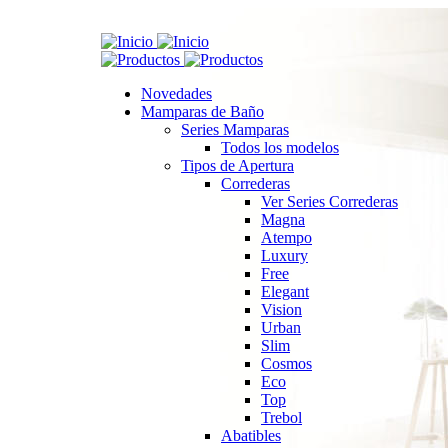
Novedades
Mamparas de Baño
Series Mamparas
Todos los modelos
Tipos de Apertura
Correderas
Ver Series Correderas
Magna
Atempo
Luxury
Free
Elegant
Vision
Urban
Slim
Cosmos
Eco
Top
Trebol
Abatibles