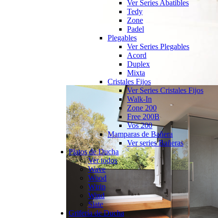
Ver Series Abatibles
Tedy
Zone
Padel
Plegables
Ver Series Plegables
Acord
Duplex
Mixta
Cristales Fijos
Ver Series Cristales Fijos
Walk-In
Zone 200
Free 200B
Vos 200
Mamparas de Bañera
Ver series Bañeras
Platos de Ducha
Ver todos
Wave
Wood
Wtrip
Wind
Slate
Grifería de Ducha